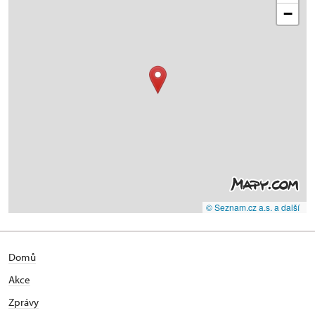
−
© Seznam.cz a.s. a další
Domů
Akce
Zprávy