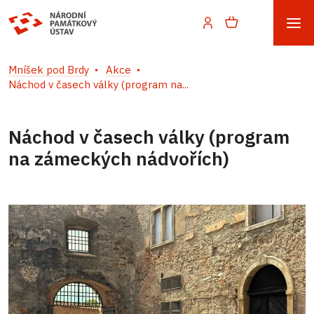
Mníšek pod Brdy
Akce
Náchod v časech války (program na...
Náchod v časech války (program
na zámeckých nádvořích)