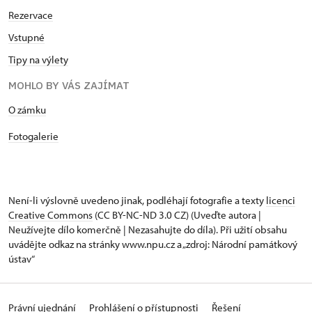
Rezervace
Vstupné
Tipy na výlety
MOHLO BY VÁS ZAJÍMAT
O zámku
Fotogalerie
Není-li výslovně uvedeno jinak, podléhají fotografie a texty
licenci
Creative Commons
(CC BY-NC-ND 3.0 CZ) (Uveďte autora |
Neužívejte dílo komerčně | Nezasahujte do díla). Při užití obsahu
uvádějte odkaz na stránky www.npu.cz a „zdroj: Národní památkový
ústav“
Právní ujednání
Prohlášení o přístupnosti
Řešení