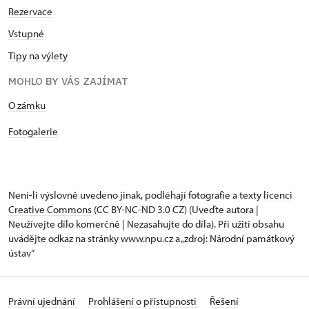
Rezervace
Vstupné
Tipy na výlety
MOHLO BY VÁS ZAJÍMAT
O zámku
Fotogalerie
Není-li výslovně uvedeno jinak, podléhají fotografie a texty
licenci
Creative Commons
(CC BY-NC-ND 3.0 CZ) (Uveďte autora |
Neužívejte dílo komerčně | Nezasahujte do díla). Při užití obsahu
uvádějte odkaz na stránky www.npu.cz a „zdroj: Národní památkový
ústav“
Právní ujednání
Prohlášení o přístupnosti
Řešení