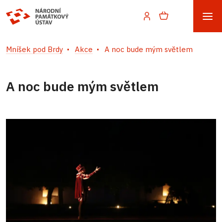
Mníšek pod Brdy
Akce
A noc bude mým světlem
A noc bude mým světlem