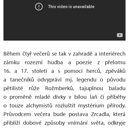
Během čtyř večerů se tak v zahradě a interiérech
zámku rozezní hudba a poezie z přelomu
16. a 17. století a s pomocí herců, zpěváků
a tanečníků odvypráví mj. legendu o původu
pětilisté růže Rožmberků, tajuplnou baladu
o proměně mladé dívky v bílou laň či příběhy
o touze alchymistů rozluštit mystérium přírody.
Průvodcem večera bude postava Zrcadla, která
přiblíží dobové způsoby vnímání světa, odkryje