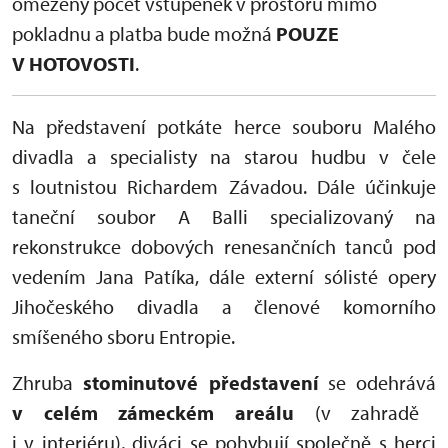
omezený počet vstupenek v prostoru mimo
pokladnu a platba bude možná
POUZE
V HOTOVOSTI
.
Na představení potkáte herce souboru Malého
divadla a specialisty na starou hudbu v čele
s loutnistou Richardem Závadou. Dále účinkuje
taneční soubor A Balli specializovaný na
rekonstrukce dobových renesančních tanců pod
vedením Jana Patíka, dále externí sólisté opery
Jihočeského divadla a členové komorního
smíšeného sboru Entropie.
Zhruba
stominutové představení
se odehrává
v celém zámeckém areálu
(v zahradě
i v interiéru), diváci se pohybují společně s herci