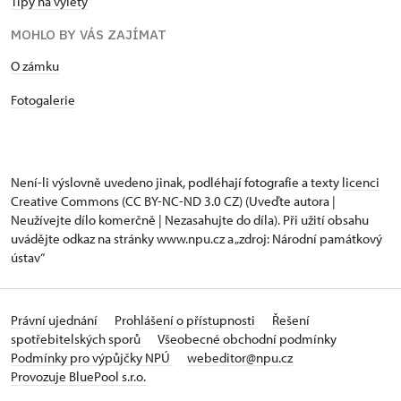
Tipy na výlety
MOHLO BY VÁS ZAJÍMAT
O zámku
Fotogalerie
Není-li výslovně uvedeno jinak, podléhají fotografie a texty
licenci
Creative Commons
(CC BY-NC-ND 3.0 CZ) (Uveďte autora |
Neužívejte dílo komerčně | Nezasahujte do díla). Při užití obsahu
uvádějte odkaz na stránky www.npu.cz a „zdroj: Národní památkový
ústav“
Právní ujednání
Prohlášení o přístupnosti
Řešení
spotřebitelských sporů
Všeobecné obchodní podmínky
Podmínky pro výpůjčky NPÚ
webeditor@npu.cz
Provozuje BluePool s.r.o.