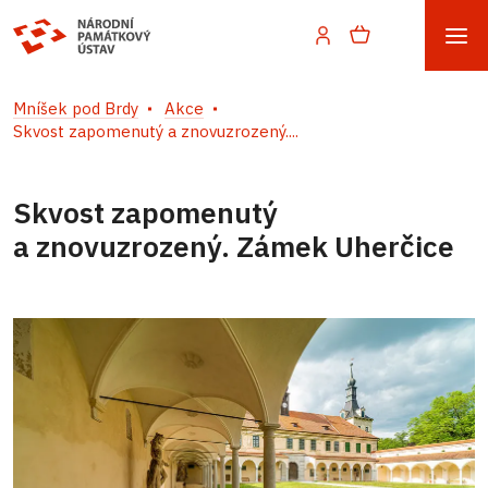
Mníšek pod Brdy
Akce
Skvost zapomenutý a znovuzrozený....
Skvost zapomenutý
a znovuzrozený. Zámek Uherčice