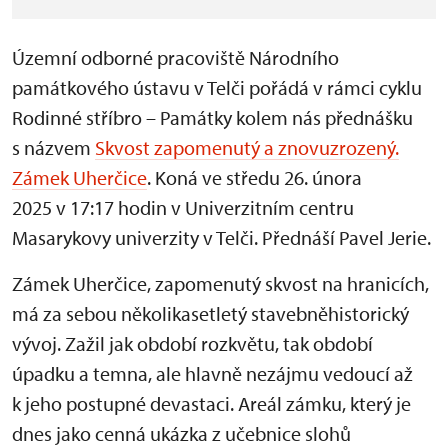
Územní odborné pracoviště Národního
památkového ústavu v Telči pořádá v rámci cyklu
Rodinné stříbro – Památky kolem nás přednášku
s názvem
Skvost zapomenutý a znovuzrozený.
Zámek Uherčice
. Koná ve středu 26. února
2025 v 17:17 hodin v Univerzitním centru
Masarykovy univerzity v Telči. Přednáší Pavel Jerie.
Zámek Uherčice, zapomenutý skvost na hranicích,
má za sebou několikasetletý stavebněhistorický
vývoj. Zažil jak období rozkvětu, tak období
úpadku a temna, ale hlavně nezájmu vedoucí až
k jeho postupné devastaci. Areál zámku, který je
dnes jako cenná ukázka z učebnice slohů