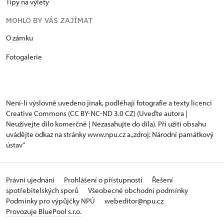
Tipy na výlety
MOHLO BY VÁS ZAJÍMAT
O zámku
Fotogalerie
Není-li výslovně uvedeno jinak, podléhají fotografie a texty
licenci
Creative Commons
(CC BY-NC-ND 3.0 CZ) (Uveďte autora |
Neužívejte dílo komerčně | Nezasahujte do díla). Při užití obsahu
uvádějte odkaz na stránky www.npu.cz a „zdroj: Národní památkový
ústav“
Právní ujednání
Prohlášení o přístupnosti
Řešení
spotřebitelských sporů
Všeobecné obchodní podmínky
Podmínky pro výpůjčky NPÚ
webeditor@npu.cz
Provozuje BluePool s.r.o.