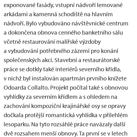
exponované fasády, vstupní nádvoří lemované
arkádami a kamenná schodiště na hlavním
nádvoří. Bylo vybudováno návštěvnické centrum
a dokončena obnova cenného banketního sálu
včetně restaurování malířské výzdoby
a vybudování potřebného zázemí pro konání
společenských akcí. Stavební a restaurátorské
práce se dotkly také interiérů severního křídla,
v nichž byl instalován apartmán prvního knížete
Odoarda Collalto. Projekt počítal také s obnovou
vyhlídky za severním křídlem a s ohledem na
zachování kompoziční krajinářské osy se opravy
dočkala protější romantická vyhlídka v přilehlém
lesoparku. Na tyto rozsáhlé práce navázaly další
dvě rozsahem menší obnovy. Ta první se v letech