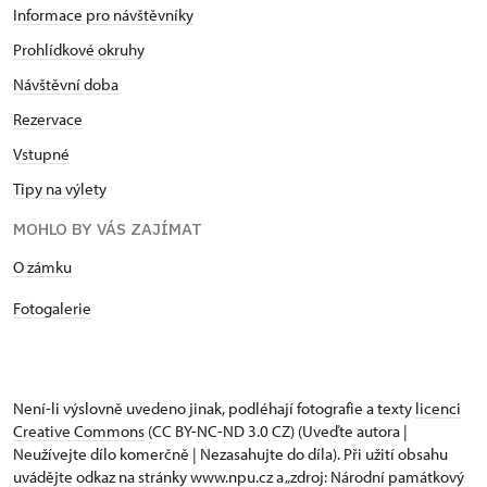
Informace pro návštěvníky
Prohlídkové okruhy
Návštěvní doba
Rezervace
Vstupné
Tipy na výlety
MOHLO BY VÁS ZAJÍMAT
O zámku
Fotogalerie
Není-li výslovně uvedeno jinak, podléhají fotografie a texty
licenci
Creative Commons
(CC BY-NC-ND 3.0 CZ) (Uveďte autora |
Neužívejte dílo komerčně | Nezasahujte do díla). Při užití obsahu
uvádějte odkaz na stránky www.npu.cz a „zdroj: Národní památkový