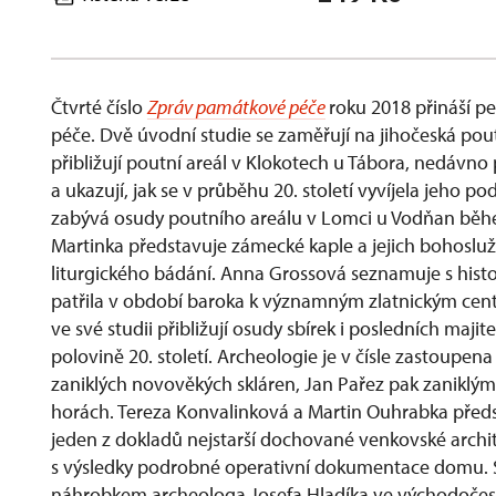
Čtvrté číslo
Zpráv památkové péče
roku 2018 přináší 
péče. Dvě úvodní studie se zaměřují na jihočeská pou
přibližují poutní areál v Klokotech u Tábora, nedávno
a ukazují, jak se v průběhu 20. století vyvíjela jeho 
zabývá osudy poutního areálu v Lomci u Vodňan během
Martinka představuje zámecké kaple a jejich bohoslu
liturgického bádání. Anna Grossová seznamuje s histor
patřila v období baroka k významným zlatnickým cen
ve své studii přibližují osudy sbírek i posledních maj
polovině 20. století. Archeologie je v čísle zastoupena
zaniklých novověkých skláren, Jan Pařez pak zanikl
horách. Tereza Konvalinková a Martin Ouhrabka předsta
jeden z dokladů nejstarší dochované venkovské archit
s výsledky podrobné operativní dokumentace domu. 
náhrobkem archeologa Josefa Hladíka ve východočesk