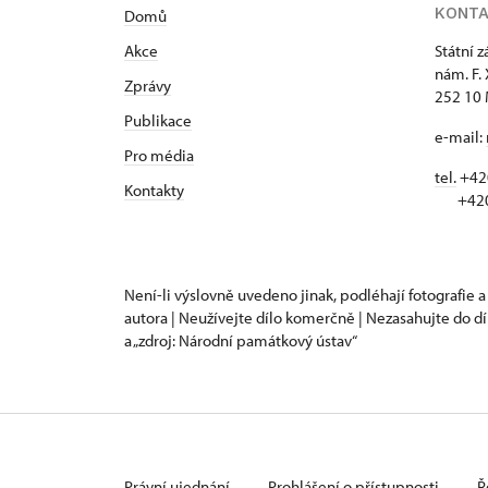
KONT
Domů
Akce
Státní 
nám. F.
Zprávy
252 10 
Publikace
e-mail:
Pro média
tel.
+420
Kontakty
+420 
Není-li výslovně uvedeno jinak, podléhají fotografie a
autora | Neužívejte dílo komerčně | Nezasahujte do dí
a „zdroj: Národní památkový ústav“
Právní ujednání
Prohlášení o přístupnosti
Ř