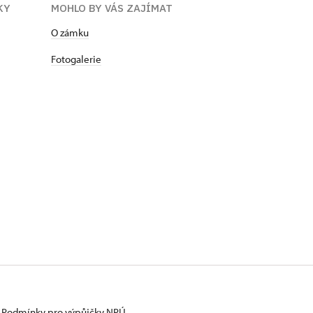
KY
MOHLO BY VÁS ZAJÍMAT
O zámku
Fotogalerie
Podmínky pro výpůjčky NPÚ