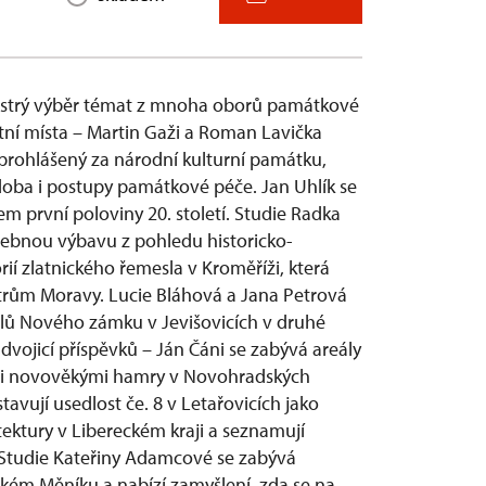
pestrý výběr témat z mnoha oborů památkové
tní místa – Martin Gaži a Roman Lavička
 prohlášený za národní kulturní památku,
podoba i postupy památkové péče. Jan Uhlík se
 první poloviny 20. století. Studie Radka
žebnou výbavu z pohledu historicko-
ií zlatnického řemesla v Kroměříži, která
trům Moravy. Lucie Bláhová a Jana Petrová
itelů Nového zámku v Jevišovicích v druhé
 dvojicí příspěvků – Ján Čáni se zabývá areály
ými novověkými hamry v Novohradských
vují usedlost če. 8 v Letařovicích jako
ektury v Libereckém kraji a seznamují
Studie Kateřiny Adamcové se zabývá
ém Měníku a nabízí zamyšlení, zda se na