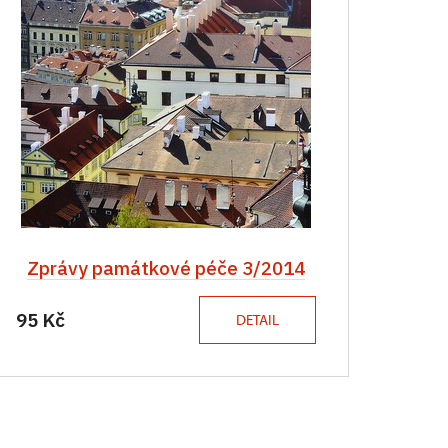
Zprávy památkové péče 3/2014
95 Kč
DETAIL