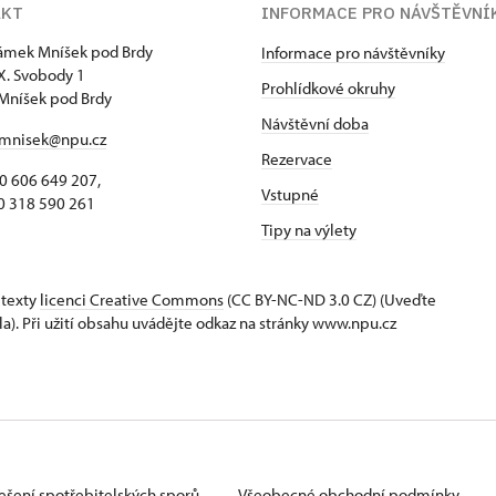
AKT
INFORMACE PRO NÁVŠTĚVNÍ
zámek Mníšek pod Brdy
Informace pro návštěvníky
 X. Svobody 1
Prohlídkové okruhy
Mníšek pod Brdy
Návštěvní doba
mnisek@npu.cz
Rezervace
 606 649 207,
Vstupné
318 590 261
Tipy na výlety
 texty
licenci Creative Commons
(CC BY-NC-ND 3.0 CZ) (Uveďte
la). Při užití obsahu uvádějte odkaz na stránky www.npu.cz
ešení spotřebitelských sporů
Všeobecné obchodní podmínky