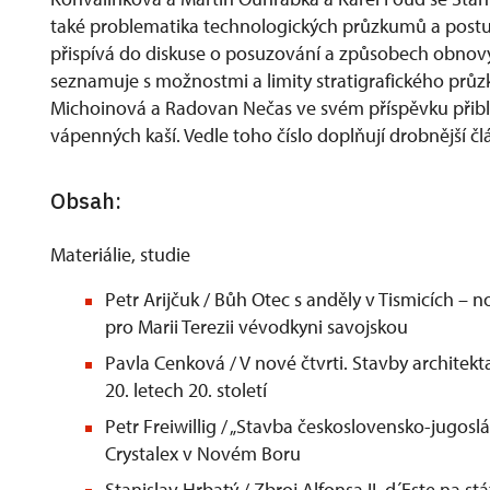
také problematika technologických průzkumů a postu
přispívá do diskuse o posuzování a způsobech obnov
seznamuje s možnostmi a limity stratigrafického pr
Michoinová a Radovan Nečas ve svém příspěvku přibl
vápenných kaší. Vedle toho číslo doplňují drobnější čl
Obsah:
Materiálie, studie
Petr Arijčuk / Bůh Otec s anděly v Tismicích – 
pro Marii Terezii vévodkyni savojskou
Pavla Cenková / V nové čtvrti. Stavby architekt
20. letech 20. století
Petr Freiwillig / „Stavba československo-jugosl
Crystalex v Novém Boru
Stanislav Hrbatý / Zbroj Alfonsa II. d´Este na 