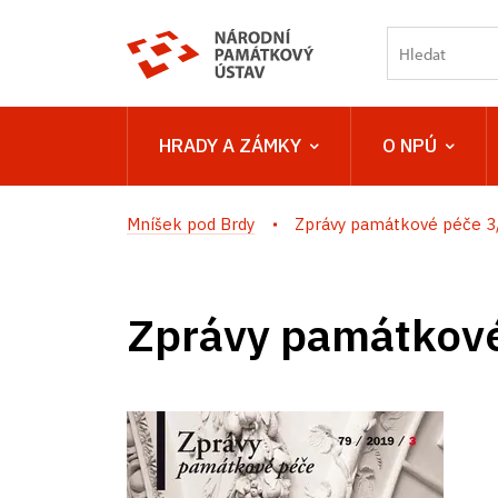
HRADY A ZÁMKY
O NPÚ
Mníšek pod Brdy
Zprávy památkové péče 
Zprávy památkov