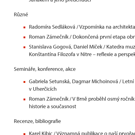
Různé
Radomíra Sedláková / Vzpomínka na architekt
Roman Zámečník / Dokončená první etapa obn
Stanislava Gogová, Daniel Miček / Katedra muze
Konštantína Filozofa v Nitre – reflexie a perspe
Semináře, konference, akce
Gabriela Setunská, Dagmar Michoinová / Letn
v Uherčicích
Roman Zámečník / V Brně proběhl osmý ročník
historie a současnost
Recenze, bibliografie
Karel Kibic / Významná publikace o naší prvoř