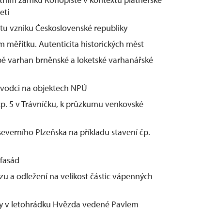
etí
tu vzniku Československé republiky
 měřítku. Autenticita historických měst
ě varhan brněnské a loketské varhanářské
ůvodci na objektech NPÚ
p. 5 v Trávníčku, k průzkumu venkovské
everního Plzeňska na příkladu stavení čp.
 fasád
u a odležení na velikost částic vápenných
by v letohrádku Hvězda vedené Pavlem