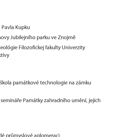
a Pavla Kupku
ovy Jubilejního parku ve Znojmě
ológie Filozofickej fakulty Univerzity
ktívy
í škola památkové technologie na zámku
 semináře Památky zahradního umění, jejich
adé průmyslové aglomeraci