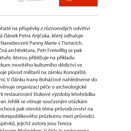
ohaté na příspěvky z různorodých odvětví
á článek Petra Arijčuka, který odhaluje
 Nanebevzetí Panny Marie v Tismicích.
 architektura, Petr Freiwillig se pak
uře, kterou přibližuje na příkladu
zkum movitého kulturního dědictví ve
je původ militarií na zámku Konopiště,
emí. V článku Ivany Boháčové nahlédneme do
věnuje organizaci péče o archeologické
rii restaurování štukové výzdoby letohrádku
Jan Jehlík se věnuje současným otázkám
nochová pak otevírá téma průvodcovství na
elorepublikového průzkumu mezi průvodci.
spěvků, jejichž autory jsou Tereza
islavem Plešmídem. V čísle je zastoupena