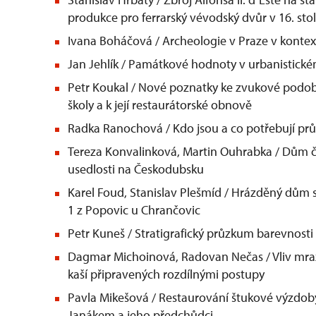
produkce pro ferrarský vévodský dvůr v 16. stol
Ivana Boháčová / Archeologie v Praze v kontex
Jan Jehlík / Památkové hodnoty v urbanistickém
Petr Koukal / Nové poznatky ke zvukové podob
školy a k její restaurátorské obnově
Radka Ranochová / Kdo jsou a co potřebují pr
Tereza Konvalinková, Martin Ouhrabka / Dům č
usedlosti na Českodubsku
Karel Foud, Stanislav Plešmíd / Hrázděný dům s
1 z Popovic u Chrančovic
Petr Kuneš / Stratigrafický průzkum barevnosti
Dagmar Michoinová, Radovan Nečas / Vliv mraz
kaší připravených rozdílnými postupy
Pavla Mikešová / Restaurování štukové výzdo
Janákem a jeho předchůdci