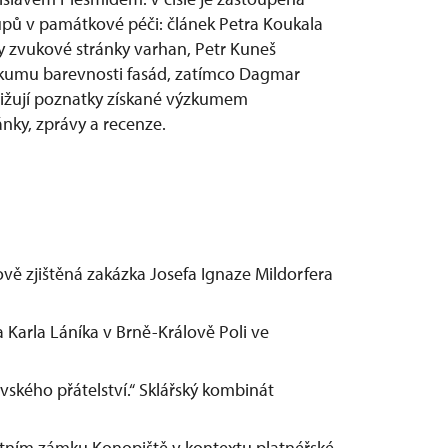
pů v památkové péči: článek Petra Koukala
y zvukové stránky varhan, Petr Kuneš
ůzkumu barevnosti fasád, zatímco Dagmar
ižují poznatky získané výzkumem
ánky, zprávy a recenze.
nově zjištěná zakázka Josefa Ignaze Mildorfera
a Karla Láníka v Brně-Králově Poli ve
ávského přátelství.“ Sklářský kombinát
státním zámku Konopiště v kontextu platnéřské