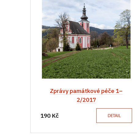
Zprávy památkové péče 1–
2/2017
190 Kč
DETAIL