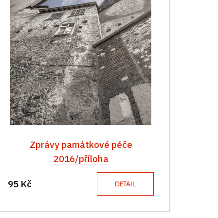
Zprávy památkové péče
2016/příloha
95 Kč
DETAIL