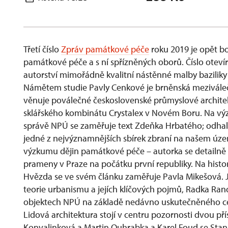
Třetí číslo
Zpráv památkové péče
roku 2019 je opět b
památkové péče a s ní spřízněných oborů. Číslo otevír
autorství mimořádně kvalitní nástěnné malby baziliky
Námětem studie Pavly Cenkové je brněnská meziválečná
věnuje poválečné československé průmyslové architekt
sklářského kombinátu Crystalex v Novém Boru. Na vý
správě NPÚ se zaměřuje text Zdeňka Hrbatého; odhalu
jedné z nejvýznamnějších sbírek zbraní na našem úz
výzkumu dějin památkové péče – autorka se detailně 
prameny v Praze na počátku první republiky. Na histo
Hvězda se ve svém článku zaměřuje Pavla Mikešová. 
teorie urbanismu a jejích klíčových pojmů, Radka Ra
objektech NPÚ na základě nedávno uskutečněného c
Lidová architektura stojí v centru pozornosti dvou pří
Konvalinková a Martin Ouhrabka a Karel Foud se Stan