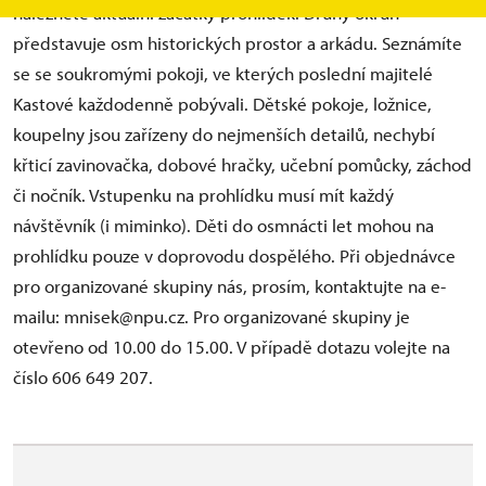
naleznete aktuální začátky prohlídek. Druhý okruh
představuje osm historických prostor a arkádu. Seznámíte
se se soukromými pokoji, ve kterých poslední majitelé
Kastové každodenně pobývali. Dětské pokoje, ložnice,
koupelny jsou zařízeny do nejmenších detailů, nechybí
křticí zavinovačka, dobové hračky, učební pomůcky, záchod
či nočník. Vstupenku na prohlídku musí mít každý
návštěvník (i miminko). Děti do osmnácti let mohou na
prohlídku pouze v doprovodu dospělého. Při objednávce
pro organizované skupiny nás, prosím, kontaktujte na e-
mailu: mnisek@npu.cz. Pro organizované skupiny je
otevřeno od 10.00 do 15.00. V případě dotazu volejte na
číslo 606 649 207.