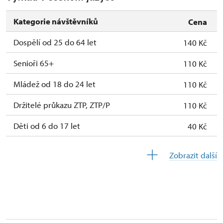
29. 10.-1. 11.
út–pá
12.00 – 16.00
Kategorie návštěvníků
Cena
29. 10.-1. 11.
so–ne
10.00 – 16.00
Dospělí od 25 do 64 let
140 Kč
Senioři 65+
110 Kč
Mládež od 18 do 24 let
110 Kč
Držitelé průkazu ZTP, ZTP/P
110 Kč
Děti od 6 do 17 let
40 Kč
Děti do 5 let
zdarma
Zobrazit další
Průvodce držitele průkazu ZTP/P
zdarma
Pedagogický dozor (pro školní skupiny 1
zdarma
osoba na 15 dětí)
Průvodce organizované skupiny (1 osoba
zdarma