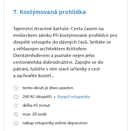
7. Kostýmovaná prohlídka
Tajemství ztracené kartuše: Cesta časem na
mníšeckém zámku Při kostýmované prohlídce pro
dospělé vstoupíte do dávných časů. Setkáte se
s věhlasným architektem Krištofem
Dientzenhoferem a poznáte nejen jeho
cestovatelská dobrodružství. Zapojte se do
pátrání, luštěte s ním staré účtenky z cest
a zachraňte kostel...
tento okruh je dnes uzavřen
260 Kč (dospělí)
Koupit vstupenku
délka 45 minut
max. 20 osob
nákup vstupenky online doporučen