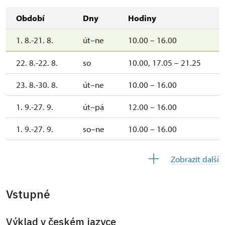
Období
Dny
Hodiny
1. 8.-21. 8.
út–ne
10.00 – 16.00
22. 8.-22. 8.
so
10.00, 17.05 – 21.25
23. 8.-30. 8.
út–ne
10.00 – 16.00
1. 9.-27. 9.
út–pá
12.00 – 16.00
1. 9.-27. 9.
so–ne
10.00 – 16.00
28. 9.-28. 9.
po
10.00 – 16.00
Zobrazit další
29. 9.-27. 10.
út–pá
12.00 – 16.00
Vstupné
29. 9.-27. 10.
so–ne
10.00 – 16.00
28. 10.-28. 10.
st
10.00 – 16.00
Výklad v českém jazyce