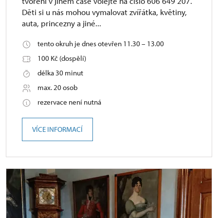
tvoření v jiném čase volejte na číslo 606 649 207.
Děti si u nás mohou vymalovat zvířátka, květiny,
auta, princezny a jiné...
tento okruh je dnes otevřen 11.30 – 13.00
100 Kč (dospělí)
délka 30 minut
max. 20 osob
rezervace není nutná
VÍCE INFORMACÍ