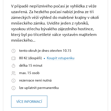
V případě nepříznivého počasí je vyhlídka z věže
uzavřená. Za hezkého počasí nabízí jedna ze tří
zámeckých věží výhled do malebné krajiny v okolí
mníšeckého zámku. Uvidíte jeden z rybníků,
vysokou střechu bývalého zájezdního hostince,
který byl po třicetileté válce vystavěn majitelem
mníšeckého...
tento okruh je dnes otevřen 10.15
80 Kč (dospělí)
Koupit vstupenku
délka 15 minut
max. 15 osob
rezervace není nutná
lze uplatnit permanentku
VÍCE INFORMACÍ