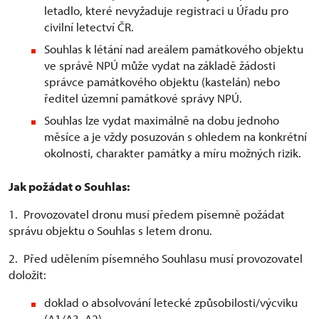
letadlo, které nevyžaduje registraci u Úřadu pro
civilní letectví ČR.
Souhlas k létání nad areálem památkového objektu
ve správě NPÚ může vydat na základě žádosti
správce památkového objektu (kastelán) nebo
ředitel územní památkové správy NPÚ.
Souhlas lze vydat maximálně na dobu jednoho
měsíce a je vždy posuzován s ohledem na konkrétní
okolnosti, charakter památky a míru možných rizik.
Jak požádat o Souhlas:
1. Provozovatel dronu musí předem písemně požádat
správu objektu o Souhlas s letem dronu.
2. Před udělením písemného Souhlasu musí provozovatel
doložit:
doklad o absolvování letecké způsobilosti/výcviku
(A1/A3, A2)