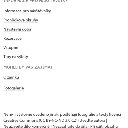
INFORMACE PRO NÁVŠTĚVNÍKY
Informace pro návštěvníky
Prohlídkové okruhy
Návštěvní doba
Rezervace
Vstupné
Tipy na výlety
MOHLO BY VÁS ZAJÍMAT
O zámku
Fotogalerie
Není-li výslovně uvedeno jinak, podléhají fotografie a texty
licenci
Creative Commons
(CC BY-NC-ND 3.0 CZ) (Uveďte autora |
Neužívejte dílo komerčně | Nezasahujte do díla). Při užití obsahu