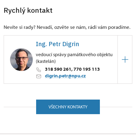
Rychlý kontakt
Nevíte si rady? Nevadí, ozvěte se nám, rádi vám poradíme.
Ing. Petr Digrin
vedoucí správy památkového objektu
(kastelán)
318 590 261, 770 195 113
digrin.petr@npu.cz
ÚPS v Ústí nad Labem
náměstí F. X. Svobody 1/, Mníšek pod Brdy
25210
VŠECHNY KONTAKTY