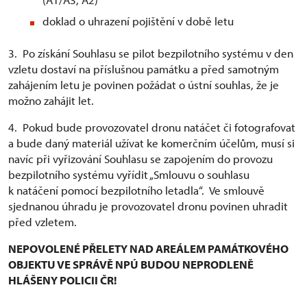
doklad o uhrazení pojištění v době letu
3. Po získání Souhlasu se pilot bezpilotního systému v den
vzletu dostaví na příslušnou památku a před samotným
zahájením letu je povinen požádat o ústní souhlas, že je
možno zahájit let.
4. Pokud bude provozovatel dronu natáčet či fotografovat
a bude daný materiál užívat ke komerčním účelům, musí si
navíc při vyřizování Souhlasu se zapojením do provozu
bezpilotního systému vyřídit „Smlouvu o souhlasu
k natáčení pomocí bezpilotního letadla“. Ve smlouvě
sjednanou úhradu je provozovatel dronu povinen uhradit
před vzletem.
NEPOVOLENÉ PŘELETY NAD AREÁLEM PAMÁTKOVÉHO
OBJEKTU VE SPRÁVĚ NPÚ BUDOU NEPRODLENĚ
HLÁŠENY POLICII ČR!