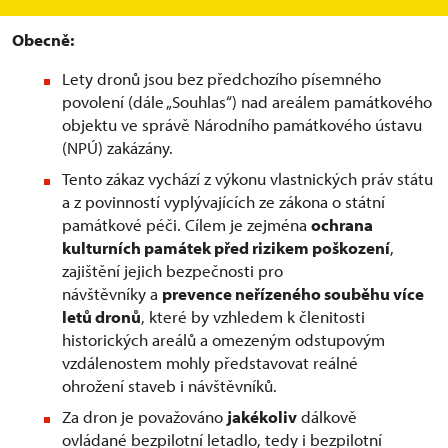
Obecně:
Lety dronů jsou bez předchozího písemného
povolení (dále „Souhlas“) nad areálem památkového
objektu ve správě Národního památkového ústavu
(NPÚ) zakázány.
Tento zákaz vychází z výkonu vlastnických práv státu
a z povinností vyplývajících ze zákona o státní
památkové péči. Cílem je zejména
ochrana
kulturních památek před rizikem poškození
,
zajištění jejich bezpečnosti pro
návštěvníky a
prevence neřízeného souběhu více
letů dronů
, které by vzhledem k členitosti
historických areálů a omezeným odstupovým
vzdálenostem mohly představovat reálné
ohrožení staveb i návštěvníků.
Za dron je považováno
jakékoliv
dálkově
ovládané bezpilotní letadlo, tedy i bezpilotní