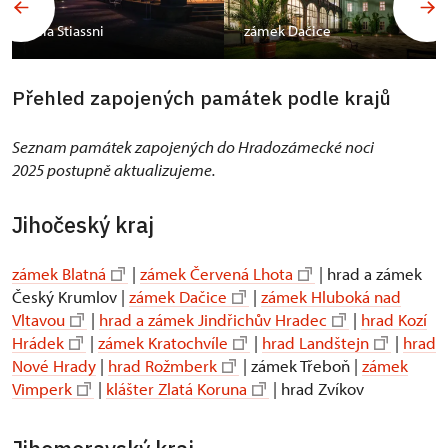
vila Stiassni
zámek Dačice
Přehled zapojených památek podle krajů
Seznam památek zapojených do Hradozámecké noci
2025 postupně aktualizujeme.
Jihočeský kraj
zámek Blatná
|
zámek Červená Lhota
| hrad a zámek
Český Krumlov |
zámek Dačice
|
zámek Hluboká nad
Vltavou
|
hrad a zámek Jindřichův Hradec
|
hrad Kozí
Hrádek
|
zámek Kratochvíle
|
hrad Landštejn
|
hrad
Nové Hrady
|
hrad Rožmberk
| zámek Třeboň |
zámek
Vimperk
|
klášter Zlatá Koruna
| hrad Zvíkov