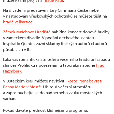
můžete sami projít na
hradě Rabí
.
Na divadelní představení Járy Cimrmana České nebe
v nastudování vřeskovských ochotníků se můžete těšit na
hradě Velhartice
.
Zámek Mnichovo Hradiště
nabídne koncert dobové hudby
v zámeckém divadle. V podání dechového kvintetu
Inspiratio Quintet zazní skladby italských autorů či autorů
působících v Itálii.
Láká vás romantická atmosféra večerního hradu při západu
slunce? Prohlídku s posezením u táboráku nabídne
hrad
Házmburk
.
V Ústeckém kraji můžete navštívit i
kostel Nanebevzetí
Panny Marie v Mostě
. Užijte si večerní atmosféru
a zaposlouchejte se do nádherného zvuku mosteckých
varhan.
Pokud dáváte přednost klidnějšímu programu,