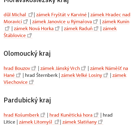
důl Michal
|
zámek Fryštát v Karviné
|
zámek Hradec nad
Moravicí
|
zámek Janovice u Rýmařova
|
zámek Kunín
|
zámek Nová Horka
|
zámek Raduň
|
zámek
Štáblovice
Olomoucký kraj
hrad Bouzov
|
zámek Jánský Vrch
|
zámek Náměšť na
Hané
| hrad Šternberk |
zámek Velké Losiny
|
zámek
Všechovice
Pardubický kraj
hrad Košumberk
|
hrad Kunětická hora
| hrad
Litice |
zámek Litomyšl
|
zámek Slatiňany