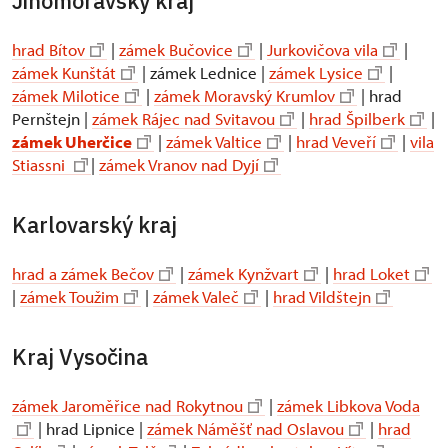
Jihomoravský kraj
hrad Bítov
|
zámek Bučovice
|
Jurkovičova vila
|
zámek Kunštát
| zámek Lednice |
zámek Lysice
|
zámek Milotice
|
zámek Moravský Krumlov
| hrad
Pernštejn |
zámek Rájec nad Svitavou
|
hrad Špilberk
|
zámek Uherčice
|
zámek Valtice
|
hrad Veveří
|
vila
Stiassni
|
zámek Vranov nad Dyjí
Karlovarský kraj
hrad a zámek Bečov
|
zámek Kynžvart
|
hrad Loket
|
zámek Toužim
|
zámek Valeč
|
hrad Vildštejn
Kraj Vysočina
zámek Jaroměřice nad Rokytnou
|
zámek Libkova Voda
| hrad Lipnice |
zámek Náměšť nad Oslavou
|
hrad