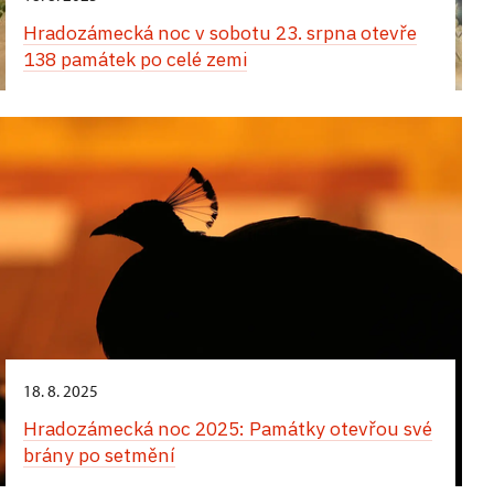
Hradozámecká noc v sobotu 23. srpna otevře
138 památek po celé zemi
18. 8. 2025
Hradozámecká noc 2025: Památky otevřou své
brány po setmění