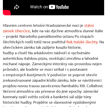
Hlavním centrem letošní Hradozámecké noci je
státní
zámek Uherčice
, kde na vás dýchne atmosféra slunné Itálie
– projekt Národního památkového ústavu Po stopách
šlechtických rodů totiž nese podtitul
Rok italské šlechty
. Na
uherčickém zámku tak zažijete kouzlo historie,
hudby a chutí! Na arkádovém nádvoří si vychutnáte
autentickou italskou pizzu, osvěžující zmrzlinu a lahodné
míchané nápoje. Zámeckými interiéry vás provedou nejen
průvodci, ale budete se moci setkat i s postavami
v empírových kostýmech. V podvečer se poprvé otevře
zrekonstruované západní křídlo zámku, kde se návštěvníci
projdou novou trasou zasvěcenou Rambaldu XIII. Collaltovi.
Večerní atmosféra vás přenese do jiné epochy: zámecké
komnaty ozáří světlo svíček a banketní sál ožije tóny
historické hudby. Projděte se slavnostně vyzdobenými