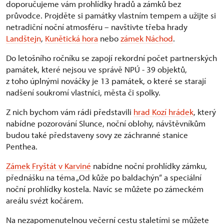
doporučujeme vám prohlídky hradů a zámků bez
průvodce. Projděte si památky vlastním tempem a užijte si
netradiční noční atmosféru – navštivte třeba hrady
Landštejn
,
Kunětická hora
nebo
zámek Náchod
.
Do letošního ročníku se zapojí rekordní počet partnerských
památek, které nejsou ve správě NPÚ - 39 objektů,
z toho úplnými nováčky je 13 památek, o které se starají
nadšení soukromí vlastníci, města či spolky.
Z nich bychom vám rádi představili
hrad Kozí hrádek
, který
nabídne pozorování Slunce, noční oblohy, návštěvníkům
budou také představeny sovy ze záchranné stanice
Penthea.
Zámek Fryštát v Karviné
nabídne noční prohlídky zámku,
přednášku na téma „Od kůže po baldachýn“ a speciální
noční prohlídky kostela. Navíc se můžete po zámeckém
areálu svézt kočárem.
Na nezapomenutelnou večerní cestu staletími se můžete