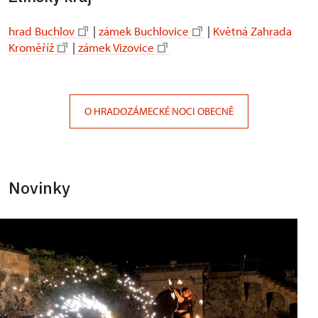
hrad Buchlov
|
zámek Buchlovice
|
Květná Zahrada
Kroměříž
|
zámek Vizovice
O HRADOZÁMECKÉ NOCI OBECNĚ
Novinky