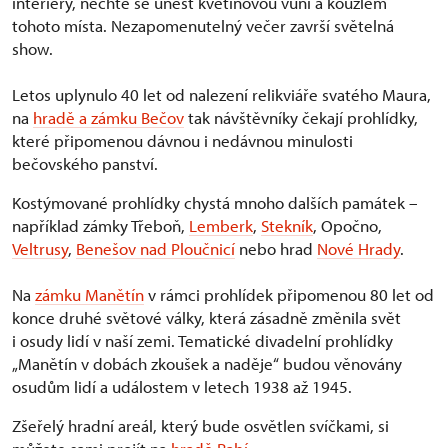
interiéry, nechte se unést květinovou vůní a kouzlem
tohoto místa. Nezapomenutelný večer završí světelná
show.
Letos uplynulo 40 let od nalezení relikviáře svatého Maura,
na
hradě a zámku Bečov
tak návštěvníky čekají prohlídky,
které připomenou dávnou i nedávnou minulosti
bečovského panství.
Kostýmované prohlídky chystá mnoho dalších památek –
například zámky Třeboň,
Lemberk
,
Stekník
, Opočno,
Veltrusy
,
Benešov nad Ploučnicí
nebo hrad
Nové Hrady
.
Na
zámku Manětín
v rámci prohlídek připomenou 80 let od
konce druhé světové války, která zásadně změnila svět
i osudy lidí v naší zemi. Tematické divadelní prohlídky
„Manětín v dobách zkoušek a naděje“ budou věnovány
osudům lidí a událostem v letech 1938 až 1945.
Zšeřelý hradní areál, který bude osvětlen svíčkami, si