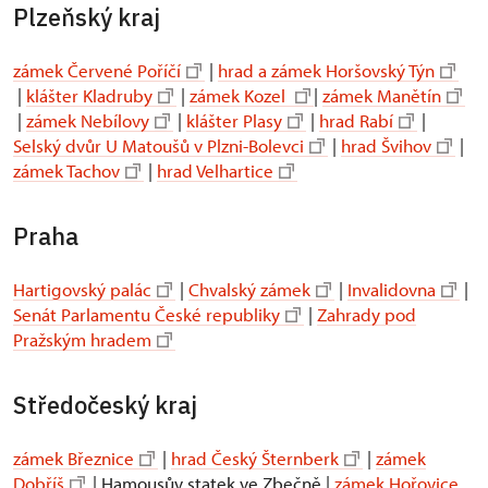
Plzeňský kraj
zámek Červené Poříčí
|
hrad a zámek Horšovský Týn
|
klášter Kladruby
|
zámek Kozel
|
zámek Manětín
|
zámek Nebílovy
|
klášter Plasy
|
hrad Rabí
|
Selský dvůr U Matoušů v Plzni-Bolevci
|
hrad Švihov
|
zámek Tachov
|
hrad Velhartice
Praha
Hartigovský palác
|
Chvalský zámek
|
Invalidovna
|
Senát Parlamentu České republiky
|
Zahrady pod
Pražským hradem
Středočeský kraj
zámek Březnice
|
hrad Český Šternberk
|
zámek
Dobříš
| Hamousův statek ve Zbečně |
zámek Hořovice