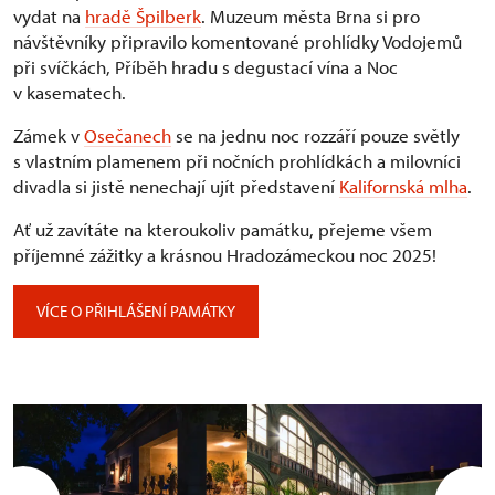
vydat na
hradě Špilberk
. Muzeum města Brna si pro
návštěvníky připravilo komentované prohlídky Vodojemů
při svíčkách, Příběh hradu s degustací vína a Noc
v kasematech.
Zámek v
Osečanech
se na jednu noc rozzáří pouze světly
s vlastním plamenem při nočních prohlídkách a milovníci
divadla si jistě nenechají ujít představení
Kalifornská mlha
.
Ať už zavítáte na kteroukoliv památku, přejeme všem
příjemné zážitky a krásnou Hradozámeckou noc 2025!
VÍCE O PŘIHLÁŠENÍ PAMÁTKY