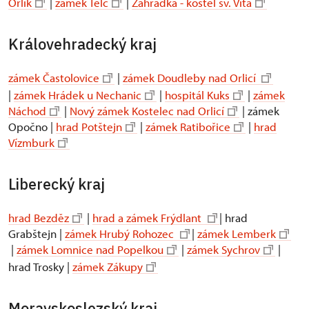
Orlík
|
zámek Telč
|
Zahrádka - kostel sv. Víta
Královehradecký kraj
zámek Častolovice
|
zámek Doudleby nad Orlicí
|
zámek Hrádek u Nechanic
|
hospitál Kuks
|
zámek
Náchod
|
Nový zámek Kostelec nad Orlicí
| zámek
Opočno |
hrad Potštejn
|
zámek Ratibořice
|
hrad
Vízmburk
Liberecký kraj
hrad Bezděz
|
hrad a zámek Frýdlant
| hrad
Grabštejn |
zámek Hrubý Rohozec
|
zámek Lemberk
|
zámek Lomnice nad Popelkou
|
zámek Sychrov
|
hrad Trosky |
zámek Zákupy
Moravskoslezský kraj