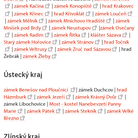
|
zámek Kačina
|
zámek Konopiště
|
hrad Krakovec
|
zámek Křinec
|
hrad Křivoklát
|
zámek Loučeň
|
zámek Mělník
|
zámek Mnichovo Hradiště
|
zámek
Mníšek pod Brdy
|
zámek Neustupov
|
zámek Osečany
|
zámek Radim
|
zámek Řitka
|
klášter Sázava
|
Starý zámek Hořovice
|
zámek Stránov
|
hrad Točník
|
zámek Veltrusy
|
zámek Zruč nad Sázavou
| hrad
Žebrák |
zámek Žleby
Ústecký kraj
zámek Benešov nad Ploučnicí
| zámek Duchcov |
hrad
Házmburk
|
zámek Jezeří
|
zámek Krásný Dvůr
|
zámek Libochovice |
Most - kostel Nanebevzetí Panny
Marie
|
zámek Pátek
|
zámek Stekník
|
zámek Velké
Březno
Zlínský kraj