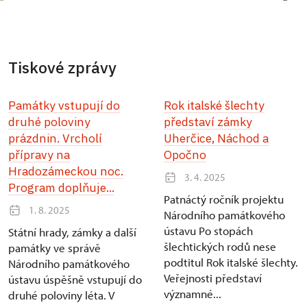
Tiskové zprávy
Památky vstupují do
Rok italské šlechty
druhé poloviny
představí zámky
prázdnin. Vrcholí
Uherčice, Náchod a
přípravy na
Opočno
Hradozámeckou noc.
3. 4. 2025
Program doplňuje...
Patnáctý ročník projektu
1. 8. 2025
Národního památkového
ústavu Po stopách
Státní hrady, zámky a další
šlechtických rodů nese
památky ve správě
podtitul Rok italské šlechty.
Národního památkového
Veřejnosti představí
ústavu úspěšně vstupují do
významné...
druhé poloviny léta. V