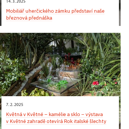
14. 3. 2025
Mobiliář uherčického zámku představí naše
březnová přednáška
7. 2. 2025
Květná v Květné – kamélie a sklo – výstava
v Květné zahradě otevírá Rok italské šlechty