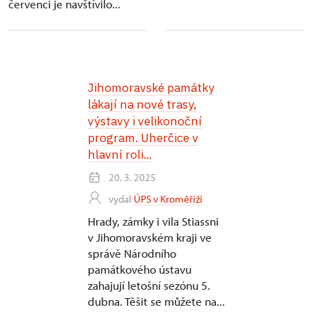
červenci je navštívilo...
Jihomoravské památky
lákají na nové trasy,
výstavy i velikonoční
program. Uherčice v
hlavní roli...
20. 3. 2025
vydal
ÚPS v Kroměříži
Hrady, zámky i vila Stiassni
v Jihomoravském kraji ve
správě Národního
památkového ústavu
zahajují letošní sezónu 5.
dubna. Těšit se můžete na...