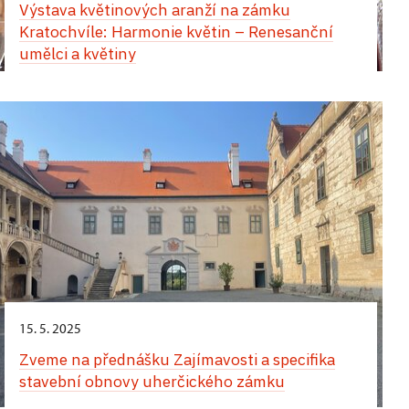
Výstava květinových aranží na zámku
apartmánu v západním křídle zámku
Kratochvíle: Harmonie květin – Renesanční
umělci a květiny
Jedinečný zážitek vás čeká během Hradozámecké
noci na zámku v Uherčicích – kouzlo historie,
hudby, tance a chutí! Přes den vás uchvátí
vystoupení tanečnic a tanečníků v nádherných
dobových kostýmech. Na arkádovém nádvoří si
můžete vychutnat autentickou italskou pizzu,
osvěžující zmrzlinu a lahodné míchané nápoje.
Večerní atmosféra vás přenese do jiné epochy.
Zámecké komnaty ozáří jemné světlo svíček
a Banketní sál ožije tóny historické hudby. Projděte
se slavnostně vyzdobenými interiéry, nechte se
unést květinovou vůní a jedinečným kouzlem
tohoto místa. Nezapomenutelný večer završí
15. 5. 2025
velkolepá světelná show.
Zveme na přednášku Zajímavosti a specifika
stavební obnovy uherčického zámku
24. srpna,
zámek Opočno