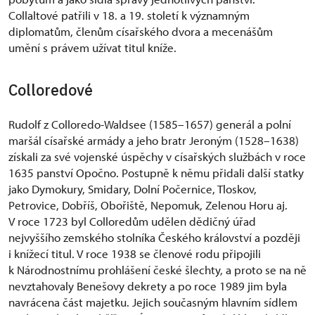
Collaltové patřili v 18. a 19. století k významným
diplomatům, členům císařského dvora a mecenášům
umění s právem užívat titul kníže.
Colloredové
Rudolf z Colloredo-Waldsee (1585–1657) generál a polní
maršál císařské armády a jeho bratr Jeroným (1528–1638)
získali za své vojenské úspěchy v císařských službách v roce
1635 panství Opočno. Postupně k němu přidali další statky
jako Dymokury, Smidary, Dolní Počernice, Tloskov,
Petrovice, Dobříš, Obořiště, Nepomuk, Zelenou Horu aj.
V roce 1723 byl Colloredům udělen dědičný úřad
nejvyššího zemského stolníka Českého království a později
i knížecí titul. V roce 1938 se členové rodu připojili
k Národnostnímu prohlášení české šlechty, a proto se na ně
nevztahovaly Benešovy dekrety a po roce 1989 jim byla
navrácena část majetku. Jejich současným hlavním sídlem