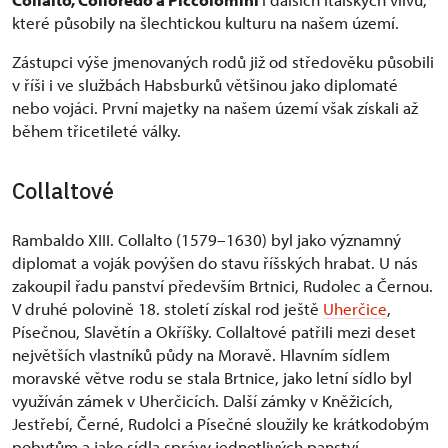
které působily na šlechtickou kulturu na našem území.
Zástupci výše jmenovaných rodů již od středověku působili
v říši i ve službách Habsburků většinou jako diplomaté
nebo vojáci. První majetky na našem území však získali až
během třicetileté války.
Collaltové
Rambaldo XIII. Collalto (1579–1630) byl jako významný
diplomat a voják povýšen do stavu říšských hrabat. U nás
zakoupil řadu panství především Brtnici, Rudolec a Černou.
V druhé polovině 18. století získal rod ještě
Uherčice
,
Písečnou, Slavětín a Okříšky. Collaltové patřili mezi deset
největších vlastníků půdy na Moravě. Hlavním sídlem
moravské větve rodu se stala Brtnice, jako letní sídlo byl
využíván zámek v Uherčicích. Další zámky v Kněžicích,
Jestřebí, Černé, Rudolci a Písečné sloužily ke krátkodobým
pobytům a jako sídla správy jednotlivých panství.