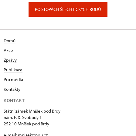
PO STOPÁCH ŠLECHTICKÝCH RODŮ
Domů
Akce
Zprávy
Publikace
Pro média
Kontakty
KONTAKT
Státní zámek Mníšek pod Brdy
nám. F. X. Svobody 1
252 10 Mníšek pod Brdy
e-mail:
mnisek@npu.cz