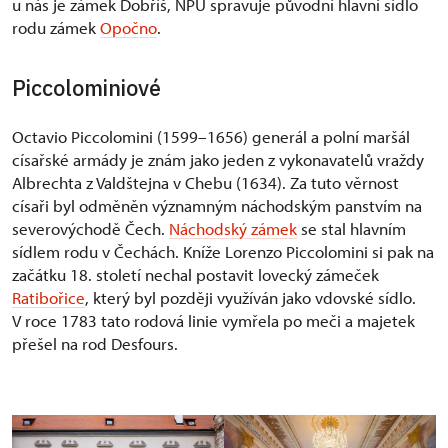
u nás je zámek Dobříš, NPÚ spravuje původní hlavní sídlo
rodu zámek
Opočno
.
Piccolominiové
Octavio Piccolomini (1599–1656) generál a polní maršál
císařské armády je znám jako jeden z vykonavatelů vraždy
Albrechta z Valdštejna v Chebu (1634). Za tuto věrnost
císaři byl odměněn významným náchodským panstvím na
severovýchodě Čech.
Náchodský zámek
se stal hlavním
sídlem rodu v Čechách. Kníže Lorenzo Piccolomini si pak na
začátku 18. století nechal postavit lovecký zámeček
Ratibořice
, který byl později využíván jako vdovské sídlo.
V roce 1783 tato rodová linie vymřela po meči a majetek
přešel na rod Desfours.