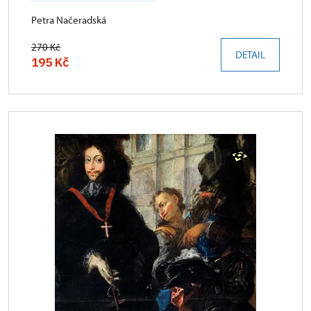
Petra Načeradská
270 Kč
DETAIL
195 Kč