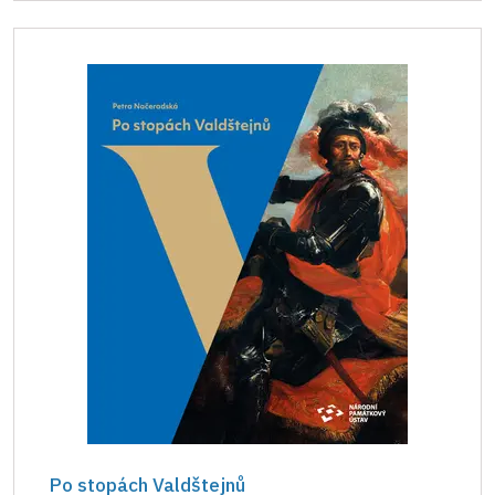
Po stopách Valdštejnů