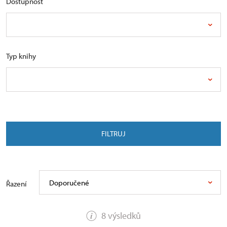
Dostupnost
Typ knihy
FILTRUJ
Doporučené
Řazení
8 výsledků