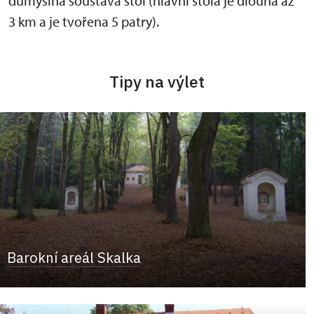
důmyslná soustava štol (hlavní štola je dlouhá až
3 km a je tvořena 5 patry).
Tipy na výlet
Barokní areál Skalka