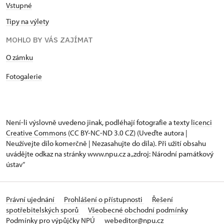
Vstupné
Tipy na výlety
MOHLO BY VÁS ZAJÍMAT
O zámku
Fotogalerie
Není-li výslovně uvedeno jinak, podléhají fotografie a texty
licenci
Creative Commons
(CC BY-NC-ND 3.0 CZ) (Uveďte autora |
Neužívejte dílo komerčně | Nezasahujte do díla). Při užití obsahu
uvádějte odkaz na stránky www.npu.cz a „zdroj: Národní památkový
ústav“
Právní ujednání
Prohlášení o přístupnosti
Řešení
spotřebitelských sporů
Všeobecné obchodní podmínky
Podmínky pro výpůjčky NPÚ
webeditor@npu.cz