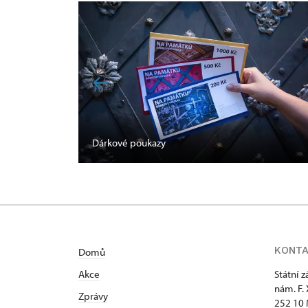
Dárkové poukazy
KONT
Domů
Akce
Státní 
nám. F.
Zprávy
252 10 