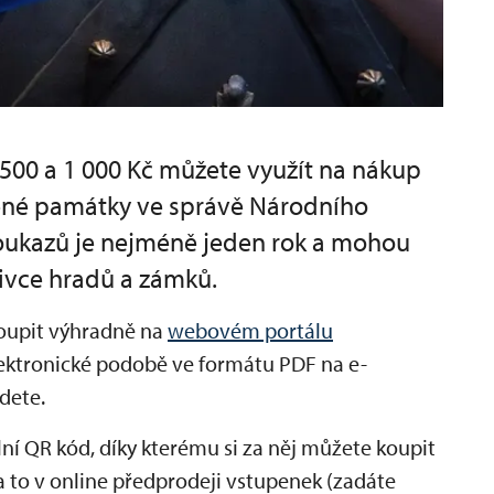
500 a 1 000 Kč můžete využít na nákup
ěné památky ve správě Národního
oukazů je nejméně jeden rok a mohou
ivce hradů a zámků.
oupit výhradně na
webovém portálu
ektronické podobě ve formátu PDF na e-
dete.
ní QR kód, díky kterému si za něj můžete koupit
 to v online předprodeji vstupenek (zadáte