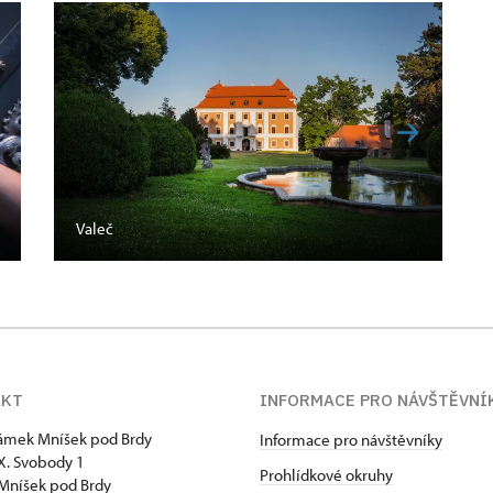
Valeč
AKT
INFORMACE PRO NÁVŠTĚVNÍ
zámek Mníšek pod Brdy
Informace pro návštěvníky
 X. Svobody 1
Prohlídkové okruhy
Mníšek pod Brdy