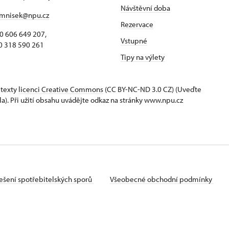
Návštěvní doba
mnisek@npu.cz
Rezervace
 606 649 207,
Vstupné
318 590 261
Tipy na výlety
 texty
licenci Creative Commons
(CC BY-NC-ND 3.0 CZ) (Uveďte
la). Při užití obsahu uvádějte odkaz na stránky www.npu.cz
ešení spotřebitelských sporů
Všeobecné obchodní podmínky