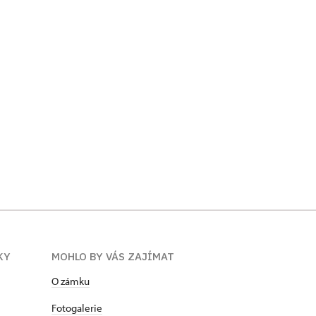
Karlštejn
Zákupy
KY
MOHLO BY VÁS ZAJÍMAT
O zámku
Fotogalerie