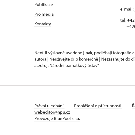
Publikace
e-mail:
Pro média
tel.
+420
Kontakty
+420 
Není-li výslovně uvedeno jinak, podléhají fotografie a
autora | Neužívejte dílo komerčně | Nezasahujte do dí
a „zdroj: Národní památkový ústav“
Právní ujednání
Prohlášení o přístupnosti
Ř
webeditor@npu.cz
Provozuje BluePool s.r.o.